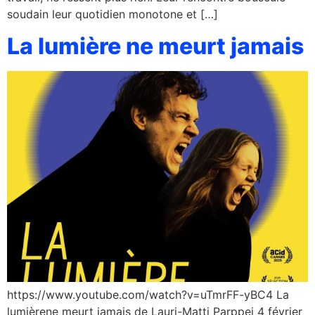
soudain leur quotidien monotone et […]
La lumière ne meurt jamais
https://www.youtube.com/watch?v=uTmrFF-yBC4 La
lumièrene meurt jamais de Lauri-Matti Parppei 4 février