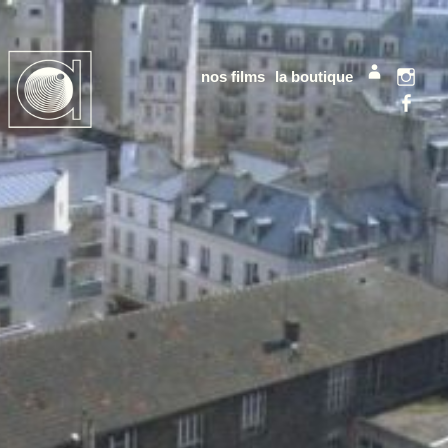
nos films
la boutique
mon compt
Instag
Facebo