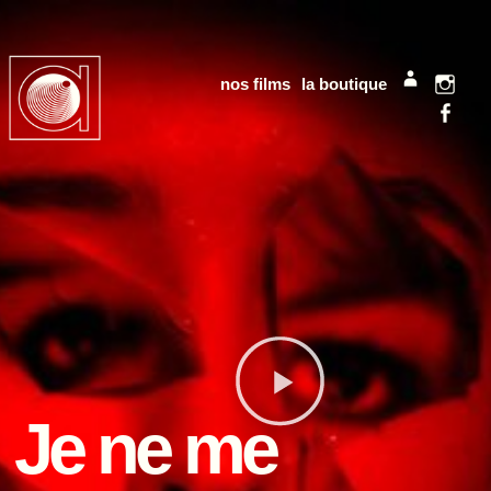
nos films
la boutique
mon compt
Instag
Facebo
Je ne me