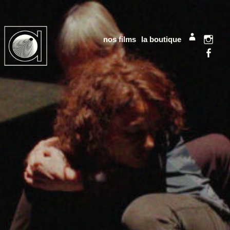
nos films
la boutique
mon compt
Instag
Facebo