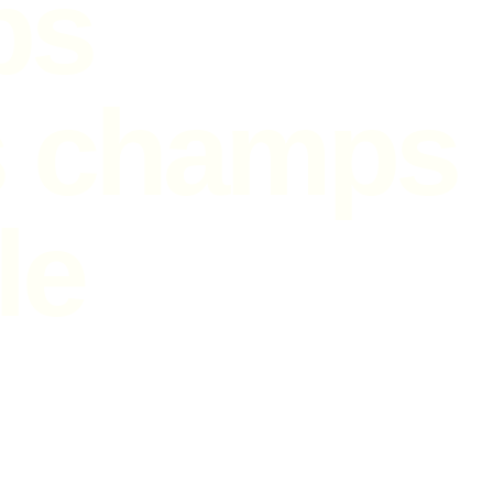
ps
s champs
le