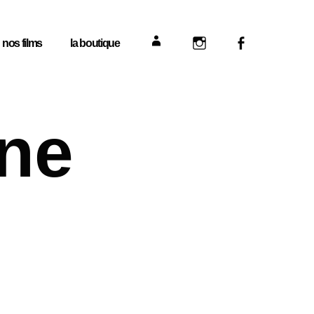
nos films
la boutique
mon compte
Instagram
Facebook
ne