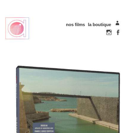
nos films
la boutique
mon com
Instagram
Faceboo