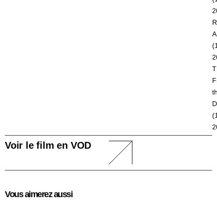
2
R
A
(
2
T
F
t
D
(
2
Voir le film en VOD
Vous aimerez aussi