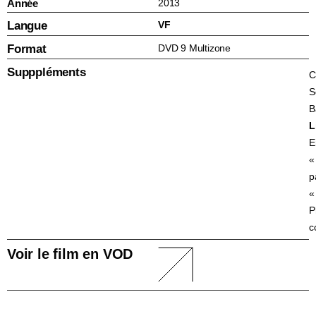
Année
2013
Langue
VF
Format
DVD 9 Multizone
Supppléments
C
S
B
L
E
«
p
«
P
c
Voir le film en VOD