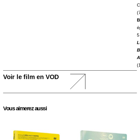
C
(
B
é
5
L
B
A
(
Voir le film en VOD
Vous aimerez aussi