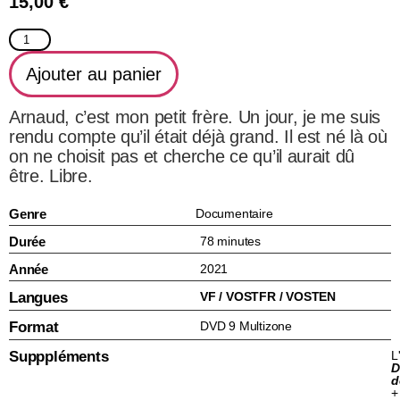
15,00
€
Ajouter au panier
Arnaud, c’est mon petit frère. Un jour, je me suis
rendu compte qu’il était déjà grand. Il est né là où
on ne choisit pas et cherche ce qu’il aurait dû
être. Libre.
Genre
Documentaire
Durée
78 minutes
Année
2021
Langues
VF / VOSTFR / VOSTEN
Format
DVD 9 Multizone
Supppléments
L
D
d
+